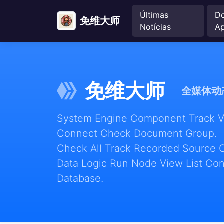
Últimas
D
免维大师
Notícias
A
免维大师
全媒体动
System Engine Component Track Vie
Connect Check Document Group.
Check All Track Recorded Source 
Data Logic Run Node View List Con
Database.