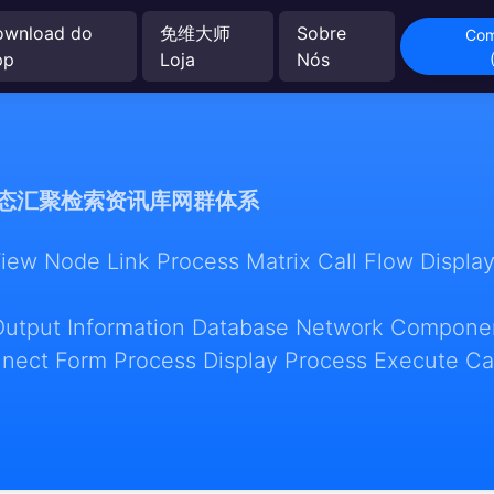
ownload do
免维大师
Sobre
Com
pp
Loja
Nós
态汇聚检索资讯库网群体系
w Node Link Process Matrix Call Flow Display
Output Information Database Network Componen
nect Form Process Display Process Execute Ca