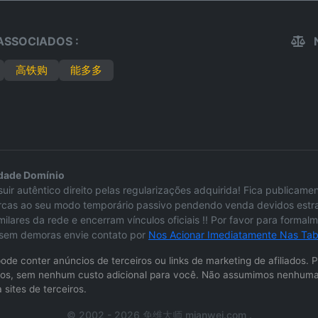
ASSOCIADOS :
高铁购
能多多
edade Domínio
uir autêntico direito pelas regularizações adquirida! Fica publicam
cas ao seu modo temporário passivo pendendo venda devidos estrat
lares da rede e encerram vínculos oficiais !! Por favor para forma
io sem demoras envie contato por
Nos Acionar Imediatamente Nas Tabe
e pode conter anúncios de terceiros ou links de marketing de afiliad
ernos, sem nenhum custo adicional para você. Não assumimos nenhuma 
 sites de terceiros.
© 2002 - 2026 免维大师 mianwei.com .