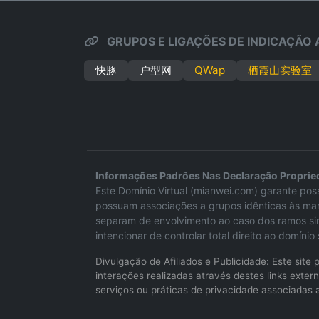
GRUPOS E LIGAÇÕES DE INDICAÇÃO 
快豚
户型网
QWap
栖霞山实验室
Informações Padrões Nas Declaração Propri
Este Domínio Virtual (mianwei.com) garante poss
possuam associações a grupos idênticas às mar
separam de envolvimento ao caso dos ramos simi
intencionar de controlar total direito ao domín
Divulgação de Afiliados e Publicidade: Este sit
interações realizadas através destes links ext
serviços ou práticas de privacidade associadas a