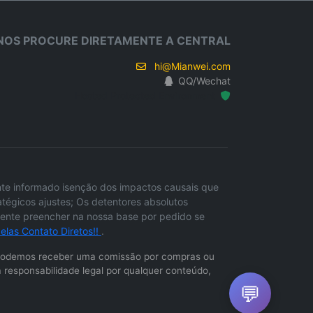
NOS PROCURE DIRETAMENTE A CENTRAL
hi@Mianwei.com
QQ/Wechat
Hosted Protected Environment
ente informado isenção dos impactos causais que
égicos ajustes; Os detentores absolutos
lmente preencher na nossa base por pedido se
las Contato Diretos!!
.
os. Podemos receber uma comissão por compras ou
responsabilidade legal por qualquer conteúdo,
💬