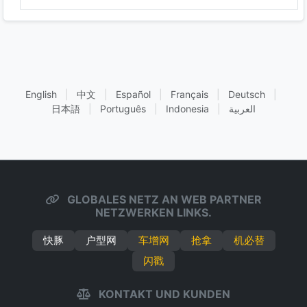
English
|
中文
|
Español
|
Français
|
Deutsch
|
日本語
|
Português
|
Indonesia
|
العربية
GLOBALES NETZ AN WEB PARTNER
NETZWERKEN LINKS.
快豚
户型网
车增网
抢拿
机必替
闪戳
KONTAKT UND KUNDEN