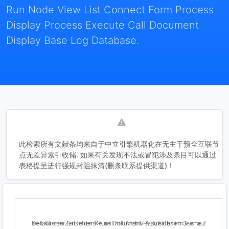
Run Node View List Connect Form Process
Display Process Execute Call Document
Display Base Log Database.
此检索所有文献条均来自于中立引擎机器化在无主干预全互联节
点无差异索引收储. 如果有关发现不法或冒犯涉及条目可以通过
表格提呈进行强规封阻抹清(删条联系提供渠道)！
Detaillierter Einsehens Punkt mit Archiv Aufzeichnern leerlauf seit kurzen Zeit leider Keine Dokument Resultates im Suche .