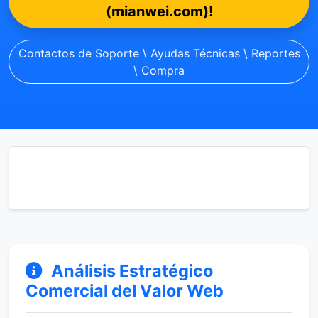
(mianwei.com)!
Contactos de Soporte \ Ayudas Técnicas \ Reportes
\ Compra
Análisis Estratégico
Comercial del Valor Web