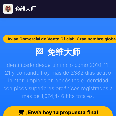
免维大师
Aviso Comercial de Venta Oficial: ¡Gran nombre glob
免维大师
Identificado desde un inicio como 2010-11-
21 y contando hoy más de 2382 días activo
ininterrumpidos en depósitos e identidad
con picos superiores orgánicos registrados a
más de 1,074,446 hits totales.
¡Envía hoy tu propuesta final